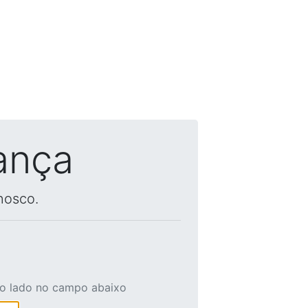
ança
nosco.
ao lado no campo abaixo