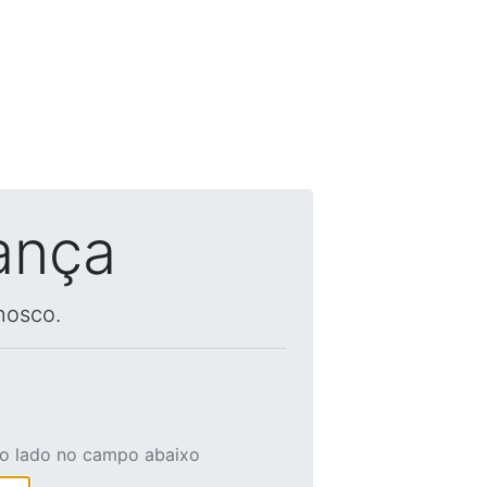
ança
nosco.
ao lado no campo abaixo