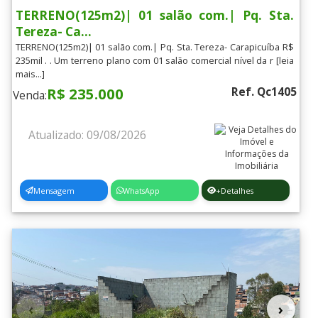
TERRENO(125m2)| 01 salão com.| Pq. Sta.
Lançamentos
[+]
Tereza- Ca...
TERRENO(125m2)| 01 salão com.| Pq. Sta. Tereza- Carapicuíba R$
235mil . . Um terreno plano com 01 salão comercial nível da r [leia
Situação do Imóvel
[+]
mais...]
R$ 235.000
Ref. Qc1405
Venda:
Padrão do Imóvel
[+]
Filtrar
Atualizado: 09/08/2026
Mensagem
WhatsApp
+Detalhes
‹
›