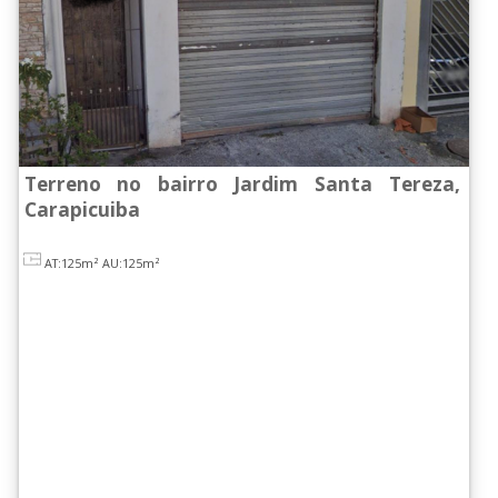
Jd. Maria Beatriz
(1)
Jd. Sta.Tereza
(1)
Vl. Caldas
(1)
[ Não informado ] (1)
Tipos
Terreno no bairro Jardim Santa Tereza,
Carapicuiba
Terreno (4)
Suítes
AT:125m²
AU:125m²
0
(4)
Área Útil
Não foi informado (1)
De 101 a 130 m² (1)
Acima de 200 m² (2)
Condomínio
[+]