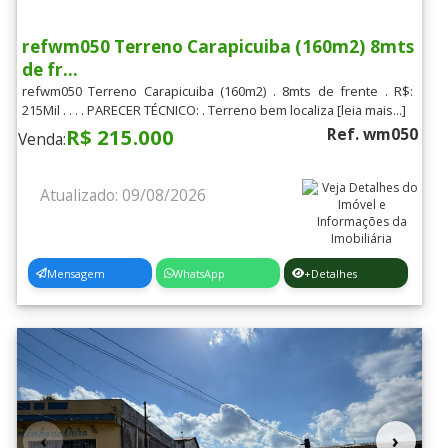
refwm050 Terreno Carapicuiba (160m2) 8mts
de fr...
refwm050 Terreno Carapicuiba (160m2) . 8mts de frente . R$:
215Mil . . . . PARECER TÉCNICO: . Terreno bem localiza [leia mais...]
R$ 215.000
Ref. wm050
Venda:
Atualizado: 09/08/2026
Mensagem
WhatsApp
+Detalhes
‹
›