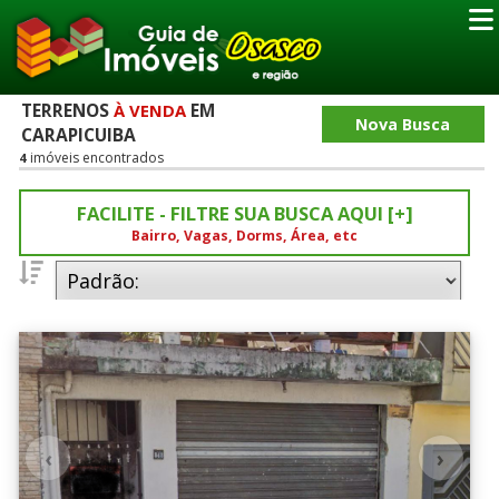
TERRENOS
EM
À VENDA
Nova Busca
CARAPICUIBA
imóveis encontrados
4
FACILITE - FILTRE SUA BUSCA AQUI [+]
Bairro, Vagas, Dorms, Área, etc
Dormitórios
0
5
(3)
(1)
Vagas
0
(3)
6-10
Vagas.
(1)
Bairros - Veja o Mapa do Bairro
‹
›
Carapicuiba