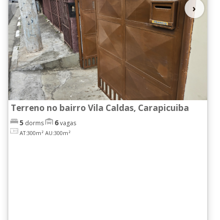
‹
›
Terreno no bairro Vila Caldas, Carapicuiba
5
6
dorms
vagas
AT:300m²
AU:300m²