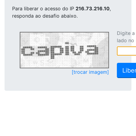
Para liberar o acesso
do IP
216.73.216.10
,
responda ao desafio abaixo.
Digite 
lado no
[trocar imagem]