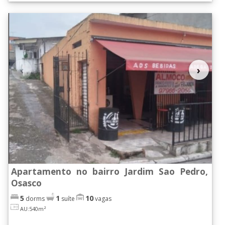
‹
›
Apartamento no bairro Jardim Sao Pedro,
Osasco
5
1
10
dorms
suíte
vagas
AU:540m²