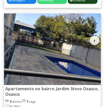
Mensagem
WhatsApp
+Detalhes
‹
›
Apartamento no bairro Jardim Novo Osasco,
Osasco
3
1
dorms
vaga
AU:59m²