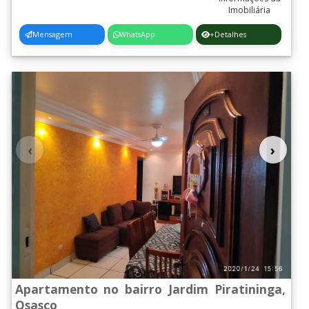
Mensagem
WhatsApp
+Detalhes
‹
›
Apartamento no bairro Jardim Piratininga,
Osasco