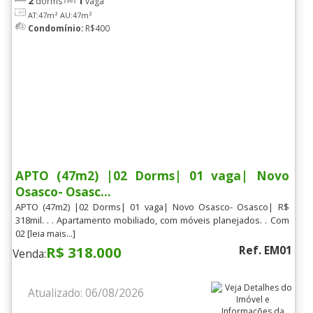
2
1
dorms
vaga
AT:47m²
AU:47m²
Condomínio:
R$400
APTO (47m2) |02 Dorms| 01 vaga| Novo
Osasco- Osasc...
APTO (47m2) |02 Dorms| 01 vaga| Novo Osasco- Osasco| R$
318mil. . . Apartamento mobiliado, com móveis planejados. . Com
02 [leia mais...]
R$ 318.000
Ref. EM01
Venda:
Atualizado: 06/08/2026