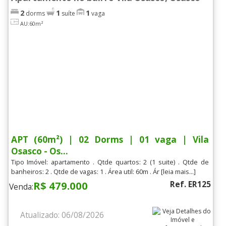
2
1
1
dorms
suíte
vaga
AU:60m²
APT (60m²) | 02 Dorms | 01 vaga | Vila
Osasco - Os...
Tipo Imóvel: apartamento . Qtde quartos: 2 (1 suite) . Qtde de
banheiros: 2 . Qtde de vagas: 1 . Área util: 60m . Ár [leia mais...]
R$ 479.000
Ref. ER125
Venda:
Atualizado: 06/08/2026