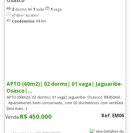
Osasco
2
1
1
dorms
suíte
vaga
AT:60m²
AU:60m²
Condomínio:
R$491
APTO (60m2)| 02 dorms| 01 vaga| Jaguaribe-
Osasco|...
APTO (60m2)| 02 dorms| 01 vaga| Jaguaribe- Osasco| R$450mil. .
. Apartamento bem conservado, com 02 dormitórios com ventilad
[leia mais...]
R$ 450.000
Ref. EM06
Venda: