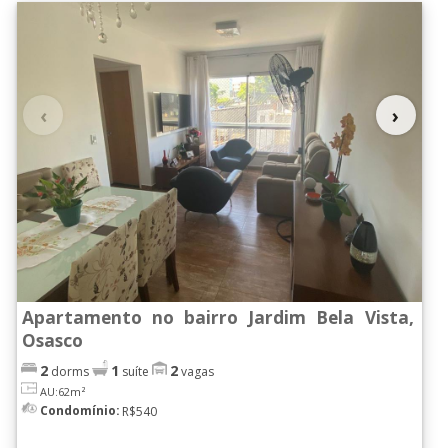
‹
›
Apartamento no bairro Jardim Bela Vista,
Osasco
2
1
2
dorms
suíte
vagas
AU:62m²
Condomínio:
R$540