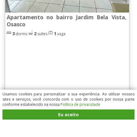
Apartamento no bairro Jardim Bela Vista,
Osasco
3
2
1
dorms
suítes
vaga
Usamos cookies para personalizar a sua experiência. Ao utilizar nossos
sites e serviços, você concorda com o uso de cookies por nossa parte
conforme estabelecido na nossa
Política de privacidade
Apto | 3 dorms (2 suítes)| 107m2| 1 vaga de
Eu aceito
garage...
Apto| 3 dorms (2 suítes)| 107m2| 1 vaga de garagem - Bela Vista
Osasco - R$ 300.000 . . Apartamento possui 3 andares sendo:
keyboard_arrow_down
keyboard_arrow_up
[leia mais...]