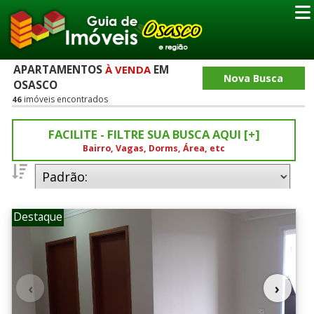
APARTAMENTOS
EM
À VENDA
Nova Busca
OSASCO
imóveis encontrados
46
FACILITE - FILTRE SUA BUSCA AQUI [+]
Bairro, Vagas, Dorms, Área, etc
Dormitórios
Destaque
1
2
3
(1)
(29)
(14)
4
5
(1)
(1)
Vagas
0
1
2
(4)
(35)
(5)
‹
›
4
(1)
6-10
Vagas.
(1)