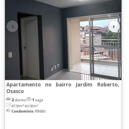
‹
›
Apartamento no bairro Jardim Roberto,
Osasco
2
1
dorms
vaga
AT:50m²
AU:50m²
Condomínio:
R$680