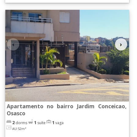
‹
›
Apartamento no bairro Jardim Conceicao,
Osasco
2
1
1
dorms
suíte
vaga
AU:52m²