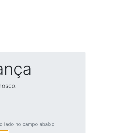
ança
nosco.
ao lado no campo abaixo