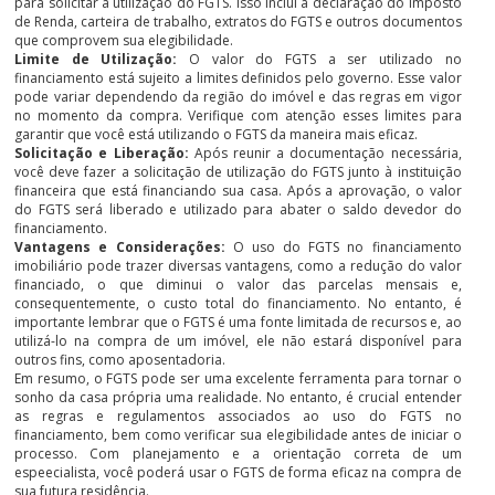
para solicitar a utilização do FGTS. Isso inclui a declaração do Imposto
de Renda, carteira de trabalho, extratos do FGTS e outros documentos
que comprovem sua elegibilidade.
Limite de Utilização:
O valor do FGTS a ser utilizado no
financiamento está sujeito a limites definidos pelo governo. Esse valor
pode variar dependendo da região do imóvel e das regras em vigor
no momento da compra. Verifique com atenção esses limites para
garantir que você está utilizando o FGTS da maneira mais eficaz.
Solicitação e Liberação:
Após reunir a documentação necessária,
você deve fazer a solicitação de utilização do FGTS junto à instituição
financeira que está financiando sua casa. Após a aprovação, o valor
do FGTS será liberado e utilizado para abater o saldo devedor do
financiamento.
Vantagens e Considerações:
O uso do FGTS no financiamento
imobiliário pode trazer diversas vantagens, como a redução do valor
financiado, o que diminui o valor das parcelas mensais e,
consequentemente, o custo total do financiamento. No entanto, é
importante lembrar que o FGTS é uma fonte limitada de recursos e, ao
utilizá-lo na compra de um imóvel, ele não estará disponível para
outros fins, como aposentadoria.
Em resumo, o FGTS pode ser uma excelente ferramenta para tornar o
sonho da casa própria uma realidade. No entanto, é crucial entender
as regras e regulamentos associados ao uso do FGTS no
financiamento, bem como verificar sua elegibilidade antes de iniciar o
processo. Com planejamento e a orientação correta de um
espeecialista, você poderá usar o FGTS de forma eficaz na compra de
sua futura residência.